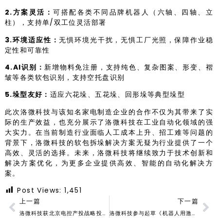
2.方案灵活：
可搭配各类不同品牌机器人（六轴、四轴、立
柱），支持单/双工位灵活部署
3.环境适应性：
无惧环境光干扰，无惧工厂光照，保障作业稳
定性和可靠性
4.AI识别：
新增物料免注册，支持纯色、复杂图案、形变、褶
皱等各类软包识别，支持空托盘识别
5.垛型友好：
适应六花垛、五花垛、回形垛等典型垛型
此次洛微科技与该知名家电制造企业的合作不仅为其带来了实
际的生产效益，也充分展示了洛微科技在工业自动化领域的强
大实力。在当前制造行业面临人工成本上升、招工难等问题的
背景下，洛微科技的软包拆垛解决方案无疑为行业提供了一个
高效、灵活的选择。未来，洛微科技将继续致力于技术创新和
解决方案优化，为更多企业提供高效、智能的自动化解决方
案。
Post Views:
1,451
上一篇
下一篇
洛微科技获北京电控产投战略投资，开启发展新篇章
洛微科技参与起草《机器人用激光雷达通用技术条件》标准正式发布