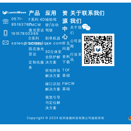
产品
应用
资
关于
联系我们
0571-
F系列 4D
辅助驾
源
我们
85193787
FMCW
驶/自动
关于我
中
激光雷达
驾驶
们
19157800366
心
D系列
割草机器
公司新
sales@luminwave.com
常见
3D相机/
人
闻
问题
固态激光
3D立体安
雷达
行业资
资料
全防护解
讯
下载
定制化服
决方案
务
TOF
软包拆垛
基础
解决方案
FMCW
罐口识别
基础
解决方案
视觉引导
与定位解
决方案
Copyright © 2024 杭州洛微科技有限公司版权所有