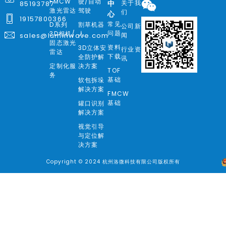
FMCW
驶/自动
关于我
85193787
中
激光雷达
驾驶
们
心
19157800366
常见
D系列
割草机器
公司新
问题
3D相机/
人
闻
sales@luminwave.com
固态激光
资料
3D立体安
行业资
雷达
下载
全防护解
讯
定制化服
决方案
TOF
务
基础
软包拆垛
解决方案
FMCW
基础
罐口识别
解决方案
视觉引导
与定位解
决方案
Copyright © 2024 杭州洛微科技有限公司版权所有