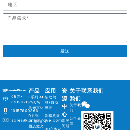
发送
产品
应用
资
关于
联系我们
0571-
F系列 4D
辅助驾
源
我们
85193787
FMCW
驶/自动
关于我
中
激光雷达
驾驶
们
19157800366
心
D系列
割草机器
公司新
sales@luminwave.com
常见
3D相机/
人
闻
问题
固态激光
3D立体安