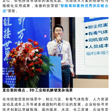
定位、软包拆垛等场景的落地实践。凭借技术方案的创新性与
规模化应用成果，洛微科技荣获“
智能装卸案例优秀供应链企
业
”荣誉。
直击装卸痛点，3D
工业相机解锁复杂场景
在传统散货装卸场景中，粉尘污染、有毒气体危害、人力资源
波动及成本上升等诸多难题制约着行业的发展，企业纷纷寻求
技术创新以突破瓶颈。面向煤炭、水泥、化工溶液、石油等货