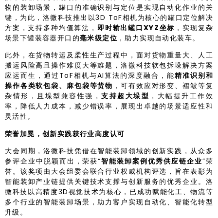
物的装卸场景，罐口的准确识别与定位是实现自动化作业的关
键，为此，洛微科技推出以3D ToF相机为核心的罐口定位解决
方案，支持多种均值算法，
即时输出罐口XYZ坐标
，实现复杂
场景下罐装容器开口的
毫米级定位
，助力实现自动化装车。
此外，在货物转运及柔性生产过程中，面对货物重量大、人工
搬运风险高且操作难度大等难题，洛微科技软包拆垛解决方案
应运而生，通过ToF相机与AI算法的深度融合，能
精准识别和
操作各类软包袋、麻包袋等货物
，可有效应对形变、褶皱等复
杂情形，且垛型兼容性强，
支持超大垛型
，大幅提升工作效
率，降低人力成本，减少错误率，展现出卓越的场景适应性和
灵活性。
荣誉加冕，创新实践获行业高度认可
大会同期，洛微科技凭借在智能装卸领域的创新实践，从众多
参评企业中脱颖而出，荣获“
智能装卸案例优秀供应链企业
”荣
誉。该奖项由大会组委会联合行业权威机构评选，旨在表彰为
智能装卸产业链提供关键技术支撑与创新服务的优秀企业。洛
微科技以高精度3D视觉技术为核心，已成功赋能化工、物流等
多个行业的智能装卸场景，助力客户实现自动化、智能化转型
升级。