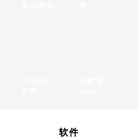
级3D相机
差
VGA高分
高帧率
辨率
30fps
软件