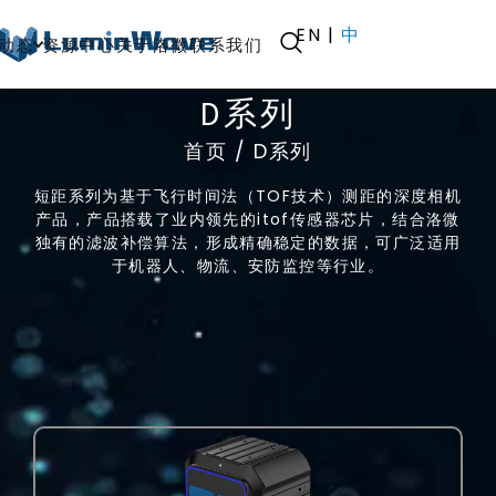
EN
|
中
动态
资源中心
关于洛微
联系我们
D系列
首页
/ D系列
4D FMCW激光雷达
辅助驾驶/自动驾驶
辅
短距系列为基于飞行时间法（TOF技术）测距的深度相机
3D相机/固态激光雷
助
割草机器人解决方案
产品，产品搭载了业内领先的itof传感器芯片，结合洛微
达
驾
独有的滤波补偿算法，形成精确稳定的数据，可广泛适用
3D立体安全防护解决
于机器人、物流、安防监控等行业。
驶/
定制化服务
方案
自
动
软包拆垛解决方案
F
驾
系
罐口定位解决方案
驶
列
车
城
托盘识别解决方案
市
规