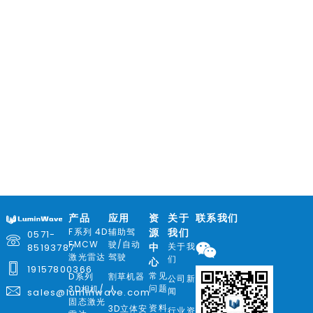
智能量方与称重
辅助驾驶/自动驾驶
产品
应用
资
关于
联系我们
F系列 4D
辅助驾
源
我们
0571-
FMCW
驶/自动
关于我
85193787
中
激光雷达
驾驶
们
心
19157800366
常见
D系列
割草机器
公司新
问题
3D相机/
人
闻
sales@luminwave.com
固态激光
资料
3D立体安
行业资