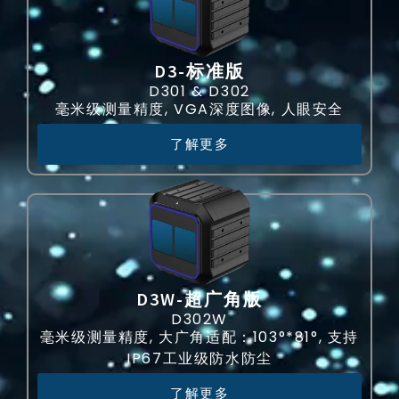
NOA
级
视觉引导与定位解决
场
激
方案
景
光
雷
智能量方与称重解决
D3-标准版
达，
方案
D301 & D302
赋
毫米级测量精度, VGA深度图像, 人眼安全
能
了解更多
高
级
辅
助
驾
驶
与
自
D3W-超广角版
动
D302W
驾
毫米级测量精度, 大广角适配：103°*81°, 支持
驶
IP67工业级防水防尘
了解更多